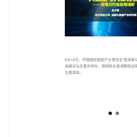
智能在电力行业应用浅析——我院
专家在雅砻江水电授课
8月16日，中国国际智能产业博览会“智造新动
高峰论坛在重庆举办，我院院长周涛教授出
主题演讲。
·智联新产业”高峰论坛 在重庆举办