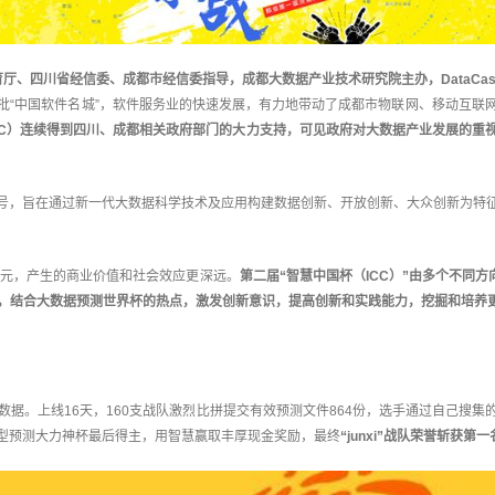
育厅、四川省经信委、成都市经信委指导
，成都大数据产业技术研究院主办，DataCas
批“中国软件名城”，软件服务业的快速发展，有力地带动了成都市物联网、移动互联
CC）连续得到四川、成都相关政府部门的大力支持，可见政府对大数据产业发展的重
号，旨在通过新一代大数据科学技术及应用构建数据创新、开放创新、大众创新为特
多元，产生的商业价值和社会效应更深远。
第二届“智慧中国杯（ICC）”由多个不同
成，结合大数据预测世界杯的热点，激发创新意识，提高创新和实践能力，挖掘和培养
数据。上线16天，160支战队激烈比拼提交有效预测文件864份，选手通过自己搜
型预测大力神杯最后得主，用智慧赢取丰厚现金奖励，最终
“junxi”战队荣誉斩获第