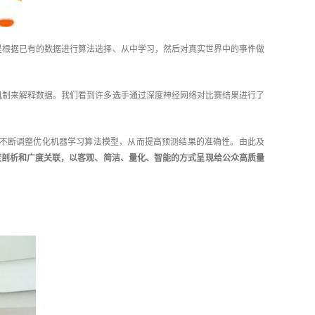
根据已有的数据进行算法选择、从中学习，然后对真实世界中的事件做
制来解释数据。我们看到许多选手通过深度神经网络对比赛结果进行了
不断调整优化机器学习算法模型，从而提高预测结果的准确性。由此及
度剖析和广度关联，以客观、简洁、量化、智能的方式呈现给公众高质量