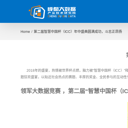
Home
/
第二届智慧中国杯（ICC）年中盛典圆满成功，斗志正昂扬
2018年的盛宴，热情被世界杯点燃，脑力被“智慧中国杯（ICC）”
题狂欢盛宴，以贴近社会热点的赛题、丰厚的奖金、全民参与的互动性引
领军大数据竞赛 ，
第二届“智慧中国杯（IC