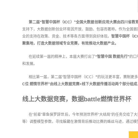
第二届“智慧中国杯（ICC）”全国大数据创新应用大赛由
四川省教
支持下，大数据创新创业环境因开放、鼓励、包容而著称。作为全国首
业的支持在政策、资金、技术等各方面得到良好体现。
智慧中国杯（I
聚集地，打造大数据领域专业竞赛，有效推动大数据产业。
在延续第一届的精神上，本届大赛打出了
“智慧中国 数据先行”
的口
和发展。
相比第一届，第二届“智慧中国杯（ICC）
”
的玩法更丰富，赛制更
C位 燃情世界杯”由线上大数据竞赛+线下大数据传播活动两个部分组
线上大数据竞赛，
数据battle燃情世界杯
在“前辈”章鱼保罗辞世后，今年预测世界杯“大结局”的任务交给了大
等）调整模型参数，寻找躲藏在激情背后推动比赛的蛛丝马迹，通过模