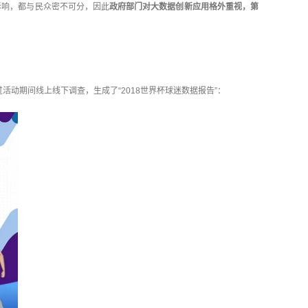
影响，都与民众密不可分，因此
政府部门对大数据创新应用格外重视，第
动期间线上线下调查，生成了“2018世界杯球迷数据报告”：